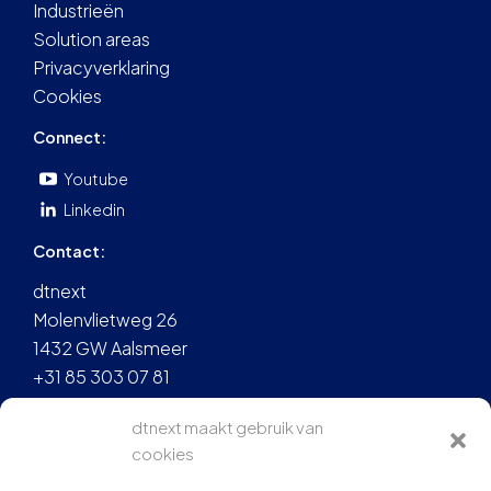
Industrieën
Solution areas
Privacyverklaring
Cookies
Connect:
Youtube
Linkedin
Contact:
dtnext
Molenvlietweg 26
1432 GW Aalsmeer
+31 85 303 07 81
info@dtnext.nl
dtnext maakt gebruik van
cookies