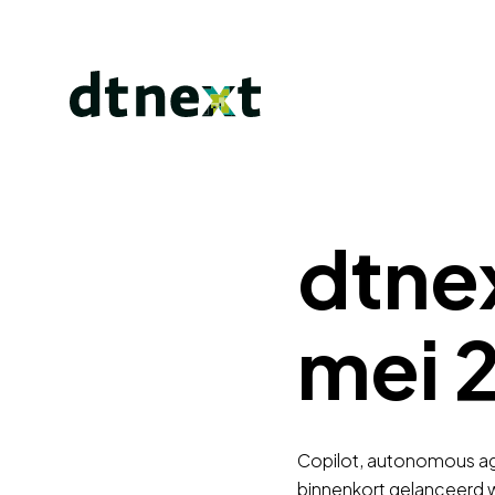
dtne
mei 
Copilot, autonomous age
binnenkort gelanceerd wo