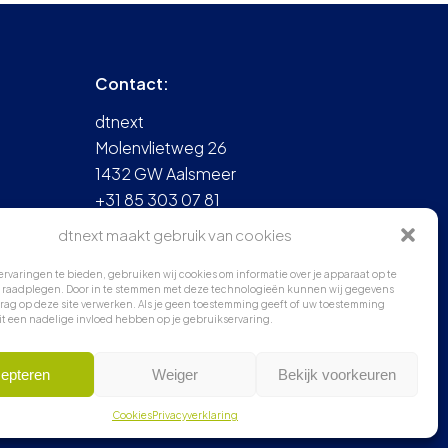
Contact:
dtnext
Molenvlietweg 26
1432 GW Aalsmeer
+31 85 303 07 81
info@dtnext.nl
dtnext maakt gebruik van cookies
rvaringen te bieden, gebruiken wij cookies om informatie over je apparaat op te
te raadplegen. Door in te stemmen met deze technologieën kunnen wij gegevens
rag op deze site verwerken. Als je geen toestemming geeft of uw toestemming
dit een nadelige invloed hebben op je gebruikservaring.
epteren
Weiger
Bekijk voorkeuren
®
Compozer
Cookies
Privacyverklaring