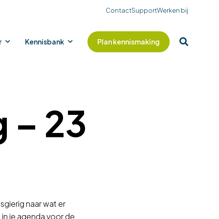
Contact
Support
Werken bij
r
Kennisbank
Plan kennismaking
 – 23
gierig naar wat er
 in je agenda voor de