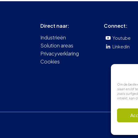
Direct naar:
Connect:
Industrieën
Youtube
Solution areas
Linkedin
Privacyverklaring
Cookies
Om de beste e
slaan en/of 
zoals surfged
intrekt, kan 
Acc