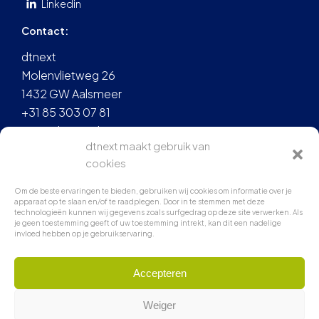
Linkedin
Contact:
dtnext
Molenvlietweg 26
1432 GW Aalsmeer
+31 85 303 07 81
info@dtnext.nl
dtnext maakt gebruik van
cookies
Om de beste ervaringen te bieden, gebruiken wij cookies om informatie over je
apparaat op te slaan en/of te raadplegen. Door in te stemmen met deze
technologieën kunnen wij gegevens zoals surfgedrag op deze site verwerken. Als
je geen toestemming geeft of uw toestemming intrekt, kan dit een nadelige
invloed hebben op je gebruikservaring.
Accepteren
© 2026 dtnext
Weiger