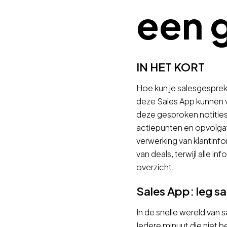
een 
IN HET KORT
Hoe kun je salesgesprekk
deze Sales App kunnen v
deze gesproken notities
actiepunten en opvolgaf
verwerking van klantinf
van deals, terwijl alle 
overzicht.
Sales App: leg s
In de snelle wereld van s
Iedere minuut die niet b