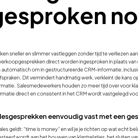
gesproken not
en sneller en slimmer vastleggen zonder tijd te verliezen aan
erkoopgesprekken direct worden ingesproken in plaats van 
 automatisch om in gestructureerde CRM-informatie, inclus
spraken. Dit vermindert handmatig werk, verkleint de kans o
ormatie. Salesmedewerkers houden zo meer tijd over voor kla
informatie direct en consistent in het CRM wordt vastgelegd v
alesgesprekken eenvoudig vast met een ges
ales geldt: “time is money” en wil je je richten op wat echt bel
esteed wordt aan het bouwen van klantrelaties, het sluiten va