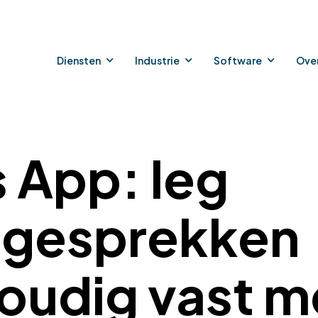
Diensten
Industrie
Software
Ove
s App: leg
sgesprekken
oudig vast m