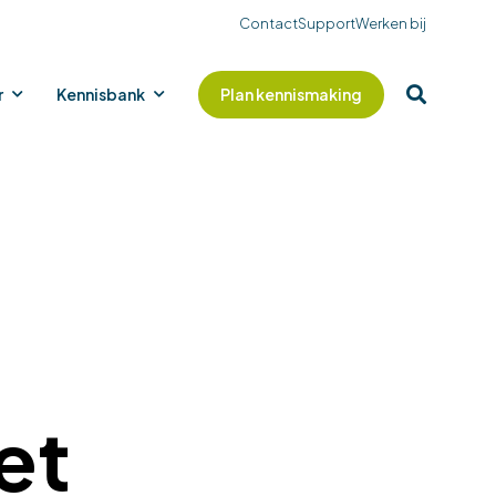
Contact
Support
Werken bij
r
Kennisbank
Plan kennismaking
et