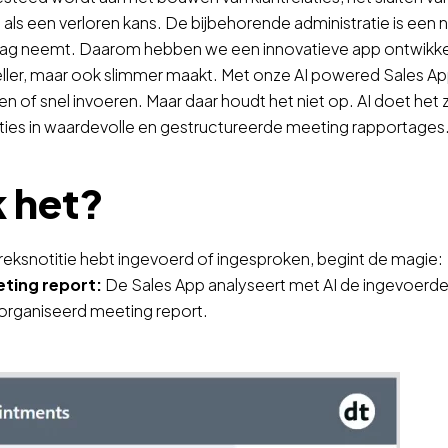
 als een verloren kans. De bijbehorende administratie is een
eslag neemt. Daarom hebben we een innovatieve app ontwikke
eller, maar ook slimmer maakt. Met onze AI powered Sales App 
en of snel invoeren. Maar daar houdt het niet op. AI doet het
ties in waardevolle en gestructureerde meeting rapportages
 het?
reksnotitie hebt ingevoerd of ingesproken, begint de magie:
eting report:
De Sales App analyseert met AI de ingevoerde 
organiseerd meeting report.