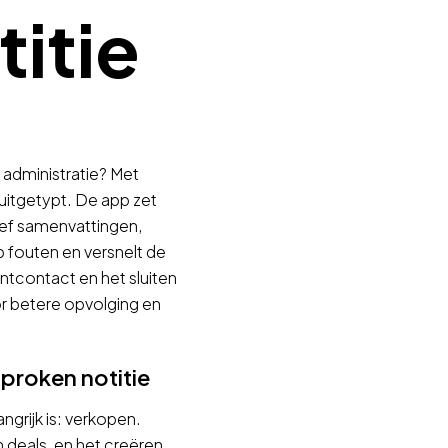
itie
 administratie? Met
uitgetypt. De app zet
ief samenvattingen,
p fouten en versnelt de
ntcontact en het sluiten
oor betere opvolging en
proken notitie
angrijk is: verkopen.
n deals, en het creëren