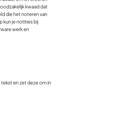
 noodzakelijk kwaad dat
ld die het noteren van
kun je notities bij
 zware werk en
.
tekst en zet deze om in