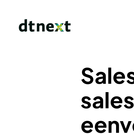
Sale
sale
eenv