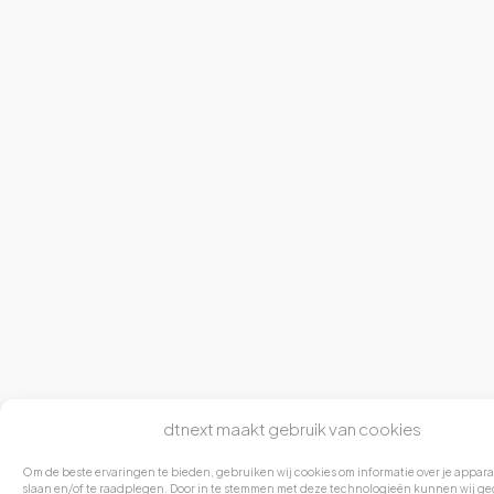
dtnext maakt gebruik van cookies
Om de beste ervaringen te bieden, gebruiken wij cookies om informatie over je appara
slaan en/of te raadplegen. Door in te stemmen met deze technologieën kunnen wij ge