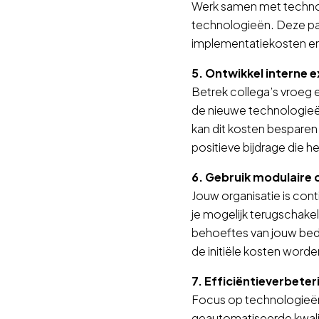
Werk samen met technolo
technologieën. Deze pa
implementatiekosten en
5. Ontwikkel interne 
Betrek collega’s vroeg e
de nieuwe technologieë
kan dit kosten besparen 
positieve bijdrage die h
6. Gebruik modulaire 
Jouw organisatie is co
je mogelijk terugschake
behoeftes van jouw bedr
de initiële kosten word
7. Efficiëntieverbete
Focus op technologieën 
geautomatiseerde kwali