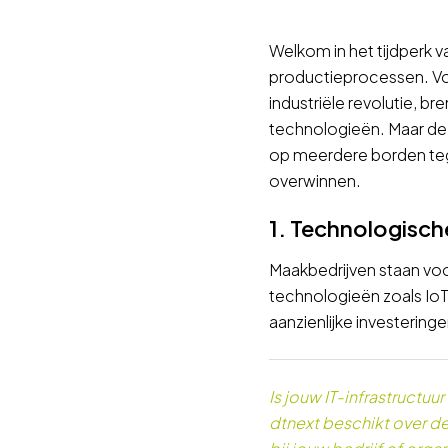
Welkom in het tijdperk 
productieprocessen. Vo
industriële revolutie, b
technologieën. Maar de ui
op meerdere borden tegel
overwinnen.
1. Technologische
Maakbedrijven staan voo
technologieën zoals IoT,
aanzienlijke investering
Is jouw IT-infrastructu
dtnext beschikt over de