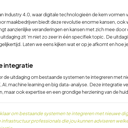
van Industry 4.0, waar digitale technologieën de kern vorme
or maakbedrijven biedt deze revolutie enorme kansen, ook w
rengt aanzienlijke veranderingen en kansen met zich mee door d
tdaging zit ‘m niet zo zeer in één specifiek topic. De uitdaging
ijkertijd. Laten we eens kijken wat er op je afkomt en hoe j
 integratie
r de uitdaging om bestaande systemen te integreren met ni
 AI, machine learning en big data-analyse. Deze integratie ver
en, maar ook expertise en een grondige herziening van de huidi
ur klaar om bestaande systemen te integreren met nieuwe di
 infrastructuur professionals die jou kunnen adviseren welk