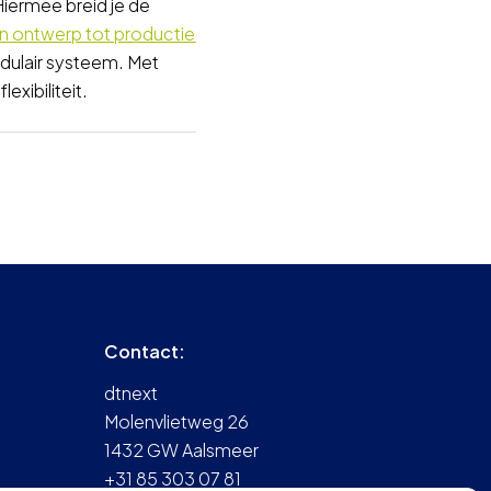
iermee breid je de
an ontwerp tot productie
ulair systeem. Met
xibiliteit.
Contact:
dtnext
Molenvlietweg 26
1432 GW Aalsmeer
+31 85 303 07 81