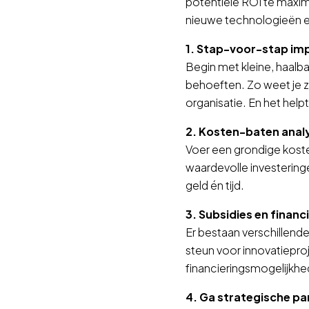
potentiële ROI te maxim
nieuwe technologieën e
1. Stap-voor-stap im
Begin met kleine, haalb
behoeften. Zo weet je 
organisatie. En het helpt
2. Kosten-baten anal
Voer een grondige koste
waardevolle investeringe
geld én tijd.
3. Subsidies en financ
Er bestaan verschillend
steun voor innovatiepro
financieringsmogelijkhe
4. Ga strategische pa