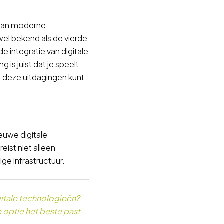
n van moderne
el bekend als de vierde
e integratie van digitale
 is juist dat je speelt
e deze uitdagingen kunt
euwe digitale
eist niet alleen
ge infrastructuur.
gitale technologieën?
e optie het beste past