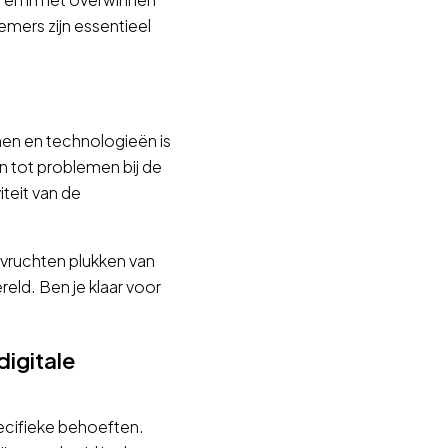
mers zijn essentieel
emen en technologieën is
n tot problemen bij de
iteit van de
 vruchten plukken van
eld. Ben je klaar voor
digitale
pecifieke behoeften.