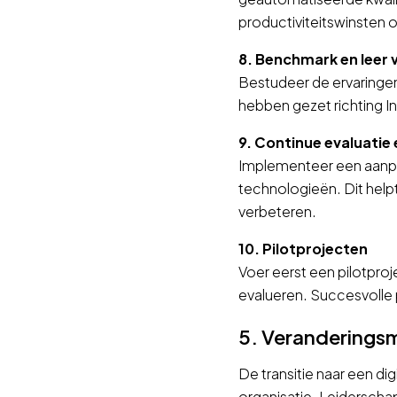
productiviteitswinsten 
8. Benchmark en leer 
Bestudeer de ervaringen
hebben gezet richting I
9. Continue evaluatie
Implementeer een aanpa
technologieën. Dit help
verbeteren.
10. Pilotprojecten
Voer eerst een pilotpro
evalueren. Succesvolle 
5. Verandering
De transitie naar een d
organisatie. Leiderscha