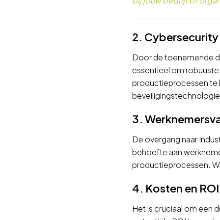
bij jouw bedrijf of organ
2. Cybersecurity
Door de toenemende digi
essentieel om robuust
productieprocessen te 
beveiligingstechnologie
3. Werknemersv
De overgang naar Indust
behoefte aan werknemers
productieprocessen. Wil j
4. Kosten en ROI
Het is cruciaal om een d