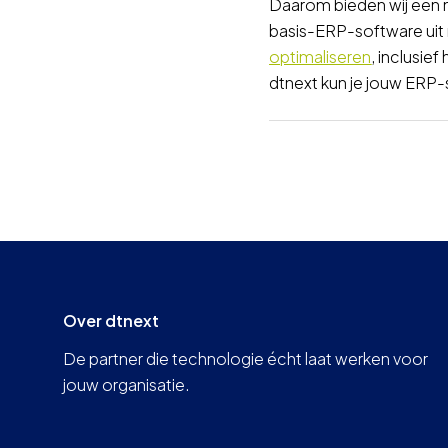
Daarom bieden wij een m
basis-ERP-software uit
optimaliseren
, inclusief
dtnext kun je jouw ERP-s
Over dtnext
De partner die technologie écht laat werken voor
jouw organisatie.