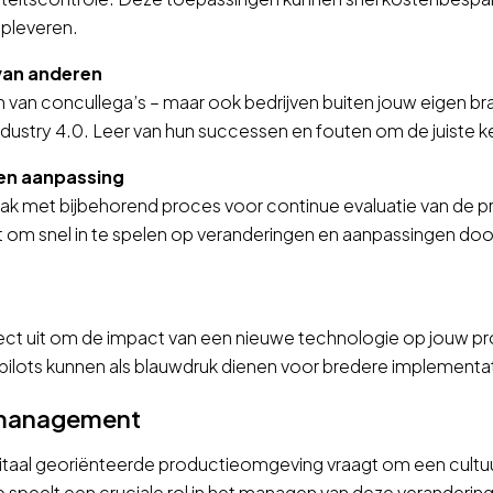
opleveren.
van anderen
 van concullega’s – maar ook bedrijven buiten jouw eigen br
ndustry 4.0. Leer van hun successen en fouten om de juiste 
 en aanpassing
k met bijbehorend proces voor continue evaluatie van de pr
t om snel in te spelen op veranderingen en aanpassingen doo
ject uit om de impact van een nieuwe technologie op jouw 
pilots kunnen als blauwdruk dienen voor bredere implementat
smanagement
igitaal georiënteerde productieomgeving vraagt om een cultu
p speelt een cruciale rol in het managen van deze verandering