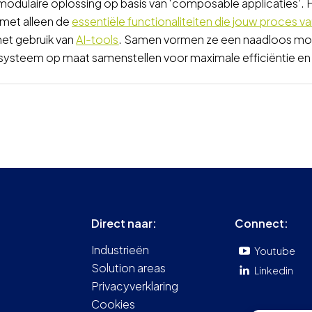
odulaire oplossing op basis van ‘composable applicaties’. H
 met alleen de
essentiële functionaliteiten die jouw proces v
 het gebruik van
AI-tools
. Samen vormen ze een naadloos mod
ysteem op maat samenstellen voor maximale efficiëntie en fle
Direct naar:
Connect:
Industrieën
Youtube
Solution areas
Linkedin
Privacyverklaring
Cookies