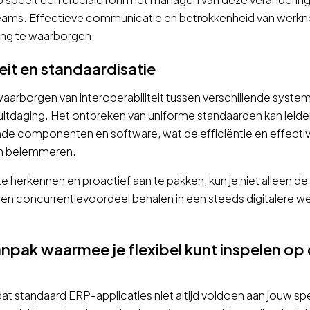
eams. Effectieve communicatie en betrokkenheid van werkne
ng te waarborgen.
teit en standaardisatie
 waarborgen van interoperabiliteit tussen verschillende syst
itdaging. Het ontbreken van uniforme standaarden kan leide
ende componenten en software, wat de efficiëntie en effectiv
n belemmeren.
e herkennen en proactief aan te pakken, kun je niet alleen de
en concurrentievoordeel behalen in een steeds digitalere wer
npak waarmee je flexibel kunt inspelen op 
dat standaard ERP-applicaties niet altijd voldoen aan jouw s