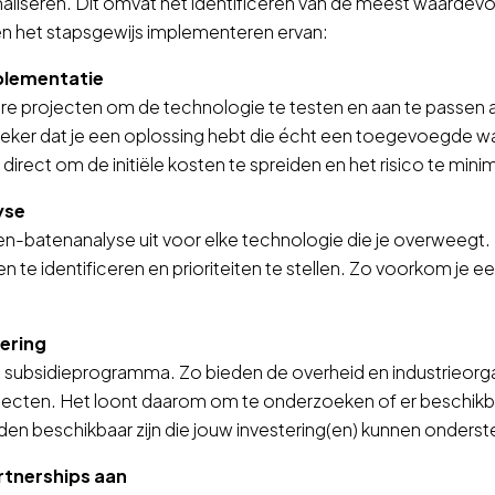
aliseren. Dit omvat het identificeren van de meest waardevo
n het stapsgewijs implementeren ervan:
plementatie
are projecten om de technologie te testen en aan te passen 
zeker dat je een oplossing hebt die écht een toegevoegde w
 direct om de initiële kosten te spreiden en het risico te mini
yse
n-batenanalyse uit voor elke technologie die je overweegt.
n te identificeren en prioriteiten te stellen. Zo voorkom je e
iering
e subsidieprogramma. Zo bieden de overheid en industrieorgan
jecten. Het loont daarom om te onderzoeken of er beschikb
den beschikbaar zijn die jouw investering(en) kunnen onders
rtnerships aan