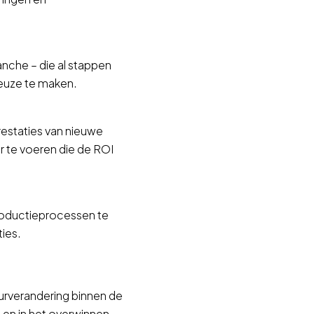
anche – die al stappen
keuze te maken.
estaties van nieuwe
r te voeren die de ROI
productieprocessen te
ies.
urverandering binnen de
 en in het overwinnen