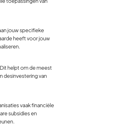
lle toepassingen van
aan jouw specifieke
aarde heeft voor jouw
maliseren.
 Dit helpt om de meest
en desinvestering van
isaties vaak financiële
are subsidies en
teunen.