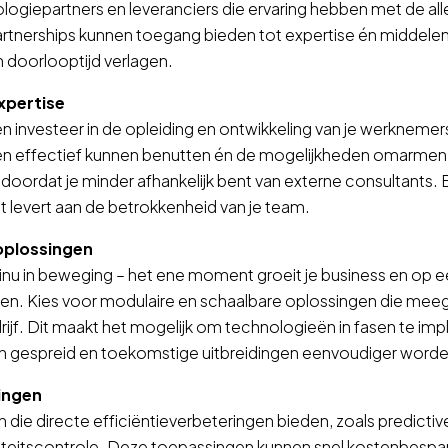
giepartners en leveranciers die ervaring hebben met de all
rtnerships kunnen toegang bieden tot expertise én middelen
 doorlooptijd verlagen.
expertise
n investeer in de opleiding en ontwikkeling van je werknemers
n effectief kunnen benutten én de mogelijkheden omarmen.
doordat je minder afhankelijk bent van externe consultants. 
et levert aan de betrokkenheid van je team.
oplossingen
ntinu in beweging – het ene moment groeit je business en o
len. Kies voor modulaire en schaalbare oplossingen die me
ijf. Dit maakt het mogelijk om technologieën in fasen te i
en gespreid en toekomstige uitbreidingen eenvoudiger worde
ringen
die directe efficiëntieverbeteringen bieden, zoals predicti
teitscontrole. Deze toepassingen kunnen snel kostenbespa