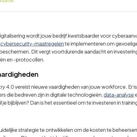
isatie.
talisering wordt jouw bedrijf kwetsbaarder voor cyberaanva
e
cybersecurity-maatregelen
te implementeren om gevoelige
beschermen. Dit vergt voortdurende aandacht en investerin
ën en -protocollen.
aardigheden
ry 4.0 vereist nieuwe vaardigheden van jouw workforce. Er i
 die bedreven zijn in digitale technologieën,
data-analyse
e
e bijblijven? Dan is het essentieel om te investeren in trainin
uidelijke strategie te ontwikkelen om de kosten te beheersen 