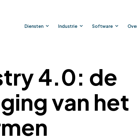
Diensten
Industrie
Software
Ove
try 4.0: de
ging van het
rmen