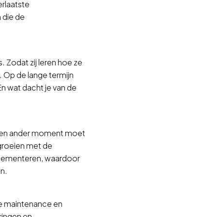
erlaatste
 die de
. Zodat zij leren hoe ze
 Op de lange termijn
En wat dacht je van de
p een ander moment moet
egroeien met de
mplementeren, waardoor
n.
ve maintenance en
ringen en