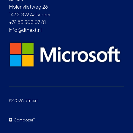
Molenvlietweg 26
1432 GW Aalsmeer
+31 85 303 07 81
info@dtnext.nl
© 2026 dtnext
®
Compozer