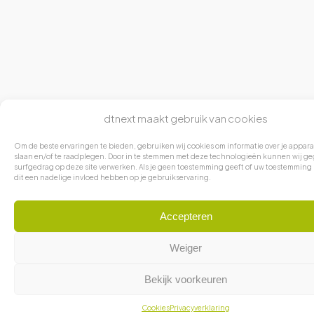
dtnext maakt gebruik van cookies
Om de beste ervaringen te bieden, gebruiken wij cookies om informatie over je appara
slaan en/of te raadplegen. Door in te stemmen met deze technologieën kunnen wij ge
surfgedrag op deze site verwerken. Als je geen toestemming geeft of uw toestemming 
dit een nadelige invloed hebben op je gebruikservaring.
Accepteren
Weiger
Bekijk voorkeuren
Cookies
Privacyverklaring