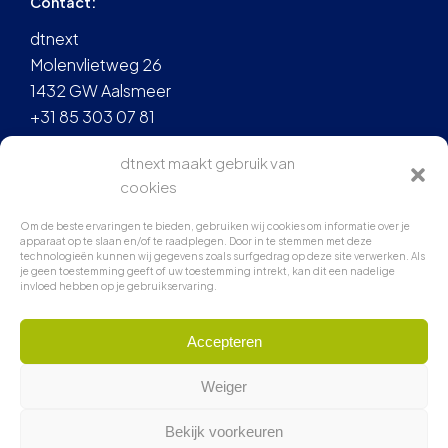
Contact:
dtnext
Molenvlietweg 26
1432 GW Aalsmeer
+31 85 303 07 81
info@dtnext.nl
dtnext maakt gebruik van
cookies
Om de beste ervaringen te bieden, gebruiken wij cookies om informatie over je
apparaat op te slaan en/of te raadplegen. Door in te stemmen met deze
technologieën kunnen wij gegevens zoals surfgedrag op deze site verwerken. Als
je geen toestemming geeft of uw toestemming intrekt, kan dit een nadelige
invloed hebben op je gebruikservaring.
Accepteren
© 2026 dtnext
Weiger
Bekijk voorkeuren
®
Compozer